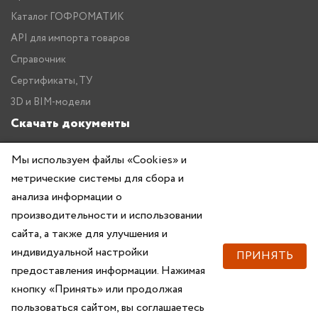
Каталог ГОФРОМАТИК
API для импорта товаров
Справочник
Сертификаты, ТУ
3D и BIM-модели
Скачать документы
Прайс
Мы используем файлы «Cookies» и
Каталог ГОФРОМАТИК
метрические системы для сбора и
анализа информации о
производительности и использовании
сайта, а также для улучшения и
индивидуальной настройки
ПРИНЯТЬ
предоставления информации. Нажимая
Copyright © 2026 — ZKABEL.RU Все права защищены
кнопку «Принять» или продолжая
пользоваться сайтом, вы соглашаетесь