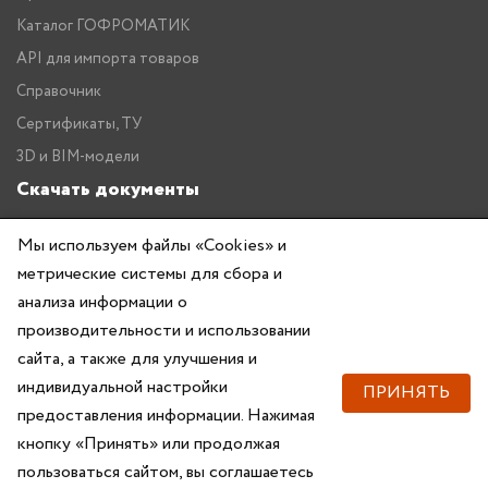
Каталог ГОФРОМАТИК
API для импорта товаров
Справочник
Сертификаты, ТУ
3D и BIM-модели
Скачать документы
Прайс
Мы используем файлы «Cookies» и
Каталог ГОФРОМАТИК
метрические системы для сбора и
анализа информации о
производительности и использовании
сайта, а также для улучшения и
индивидуальной настройки
ПРИНЯТЬ
предоставления информации. Нажимая
Copyright © 2026 — ZKABEL.RU Все права защищены
кнопку «Принять» или продолжая
пользоваться сайтом, вы соглашаетесь