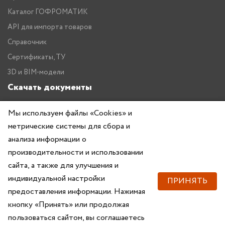
Каталог ГОФРОМАТИК
API для импорта товаров
Справочник
Сертификаты, ТУ
3D и BIM-модели
Скачать документы
Прайс
Мы используем файлы «Cookies» и
Каталог ГОФРОМАТИК
метрические системы для сбора и
анализа информации о
производительности и использовании
сайта, а также для улучшения и
индивидуальной настройки
ПРИНЯТЬ
предоставления информации. Нажимая
Copyright © 2026 — ZKABEL.RU Все права защищены
кнопку «Принять» или продолжая
пользоваться сайтом, вы соглашаетесь