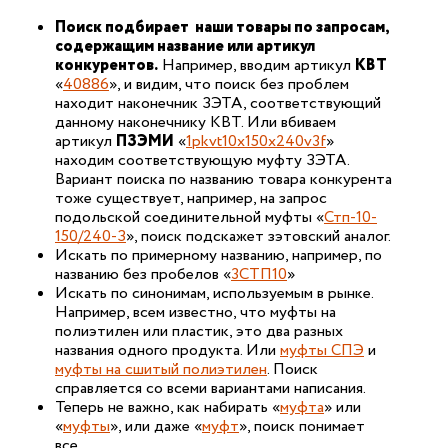
Поиск подбирает наши товары по запросам,
содержащим название или артикул
конкурентов.
Например, вводим артикул
КВТ
«
40886
», и видим, что поиск без проблем
находит наконечник ЗЭТА, соответствующий
данному наконечнику КВТ. Или вбиваем
артикул
ПЗЭМИ
«
1pkvt10x150x240v3f
»
находим соответствующую муфту ЗЭТА.
Вариант поиска по названию товара конкурента
тоже существует, например, на запрос
подольской соединительной муфты «
Стп-10-
150/240-З
», поиск подскажет зэтовский аналог.
Искать по примерному названию, например, по
названию без пробелов «
3СТП10
»
Искать по синонимам, используемым в рынке.
Например, всем известно, что муфты на
полиэтилен или пластик, это два разных
названия одного продукта. Или
муфты СПЭ
и
муфты на сшитый полиэтилен
. Поиск
справляется со всеми вариантами написания.
Теперь не важно, как набирать «
муфта
» или
«
муфты
», или даже «
муфт
», поиск понимает
все.