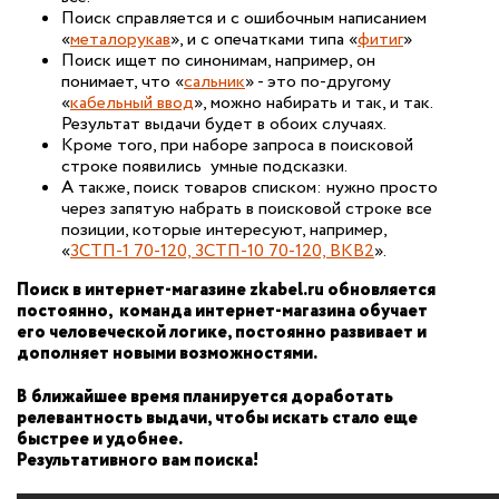
Поиск справляется и с ошибочным написанием
«
металорукав
», и с опечатками типа «
фитиг
»
Поиск ищет по синонимам, например, он
понимает, что «
сальник
» - это по-другому
«
кабельный ввод
», можно набирать и так, и так.
Результат выдачи будет в обоих случаях.
Кроме того, при наборе запроса в поисковой
строке появились умные подсказки.
А также, поиск товаров списком: нужно просто
через запятую набрать в поисковой строке все
позиции, которые интересуют, например,
«
3СТП-1 70-120, 3СТП-10 70-120, ВКВ2
».
Поиск в интернет-магазине
zkabel.
ru обновляется
постоянно, команда интернет-магазина обучает
его человеческой логике, постоянно развивает и
дополняет новыми возможностями.
В ближайшее время планируется доработать
релевантность выдачи, чтобы искать стало еще
быстрее и удобнее.
Результативного вам поиска!