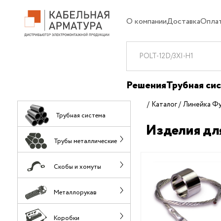
О компании
Доставка
Опла
Решения
Трубная си
Каталог
Линейка Ф
Трубная система
Изделия дл
Трубы металлические
Скобы и хомуты
Металлорукав
Коробки