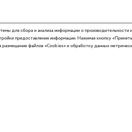
темы для сбора и анализа информации о производительности и
астройки предоставления информации. Нажимая кнопку «Принять
на размещение файлов «Cookies» и обработку данных метричес
Компания
Юридическая информация
О компании
Договор-оферты
Контакты
Политики конфиденциальности
Реквизиты
Согласие на информационную рассылку
Оплата
Согласие на обработку ПД
Доставка
Публичная оферта программы лояльности
Новости