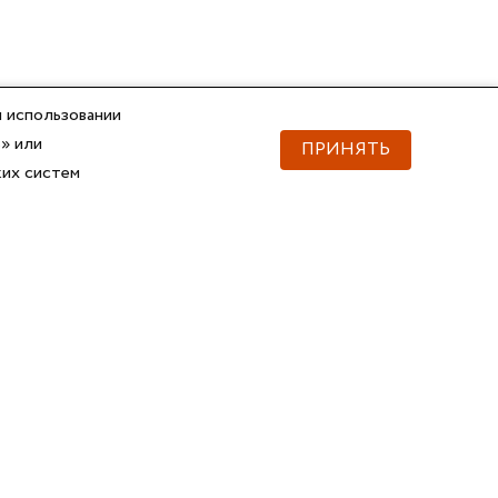
 использовании
» или
ПРИНЯТЬ
ких систем
Документы
Скачать документы
Прайс
Прайс
Каталог ГОФРОМАТИК
Каталог ГОФРОМАТИК
API для импорта товаров
Справочник
Сертификаты, ТУ
3D и BIM-модели