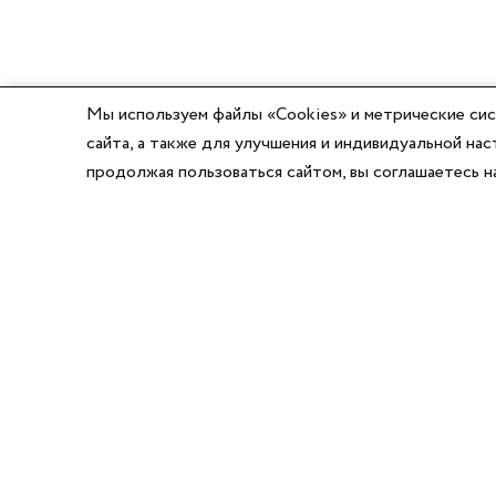
Мы используем файлы «Cookies» и метрические сис
сайта, а также для улучшения и индивидуальной н
продолжая пользоваться сайтом, вы соглашаетесь 
8 (800) 777-03-58
8 (495) 662-56-49
8 (383) 347-64-74
Режим работы:
Написать директору
Пн-Пт с 8:00 до 17:00
Сб-Вс выходной