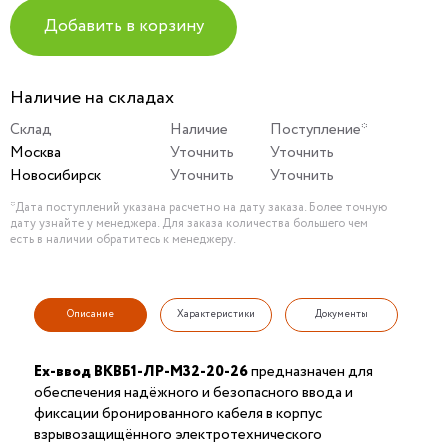
Добавить в корзину
Наличие на складах
Склад
Наличие
Поступление*
Москва
Уточнить
Уточнить
Новосибирск
Уточнить
Уточнить
*Дата поступлений указана расчетно на дату заказа. Более точную
дату узнайте у менеджера. Для заказа количества большего чем
есть в наличии обратитесь к менеджеру.
Описание
Характеристики
Документы
Ех-ввод ВКВБ1-ЛР-M32-20-26
предназначен для
обеспечения надёжного и безопасного ввода и
фиксации бронированного кабеля в корпус
взрывозащищённого электротехнического