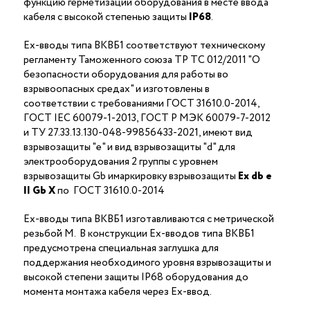
функцию герметизации оборудования в месте ввода
кабеля с высокой степенью защиты
IP68
.
Ex-вводы типа ВКВБ1 соответствуют техническому
регламенту Таможенного союза ТР ТС 012/2011 "О
безопасности оборудования для работы во
взрывоопасных средах" и изготовлены в
соответствии с требованиями ГОСТ 31610.0-2014,
ГОСТ IEC 60079-1-2013, ГОСТ Р МЭК 60079-7-2012
и ТУ 27.33.13.130-048-99856433-2021, имеют вид
взрывозащиты "е" и вид взрывозащиты "d" для
электрооборудования 2 группы с уровнем
взрывозащиты Gb имаркировку взрывозащиты
Ех
db
е
II Gb X
по ГОСТ 31610.0-2014
Ex-вводы типа ВКВБ1 изготавливаются с метрической
резьбой M. В конструкции Ex-вводов типа ВКВБ1
предусмотрена специальная заглушка для
поддержания необходимого уровня взрывозащиты и
высокой степени защиты IP68 оборудования до
момента монтажа кабеля через Ex-ввод.