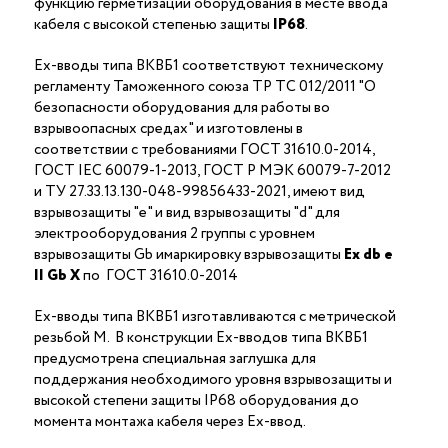
функцию герметизации оборудования в месте ввода
кабеля с высокой степенью защиты
IP68
.
Ex-вводы типа ВКВБ1 соответствуют техническому
регламенту Таможенного союза ТР ТС 012/2011 "О
безопасности оборудования для работы во
взрывоопасных средах" и изготовлены в
соответствии с требованиями ГОСТ 31610.0-2014,
ГОСТ IEC 60079-1-2013, ГОСТ Р МЭК 60079-7-2012
и ТУ 27.33.13.130-048-99856433-2021, имеют вид
взрывозащиты "е" и вид взрывозащиты "d" для
электрооборудования 2 группы с уровнем
взрывозащиты Gb имаркировку взрывозащиты
Ех
db
е
II Gb X
по ГОСТ 31610.0-2014
Ex-вводы типа ВКВБ1 изготавливаются с метрической
резьбой M. В конструкции Ex-вводов типа ВКВБ1
предусмотрена специальная заглушка для
поддержания необходимого уровня взрывозащиты и
высокой степени защиты IP68 оборудования до
момента монтажа кабеля через Ex-ввод.