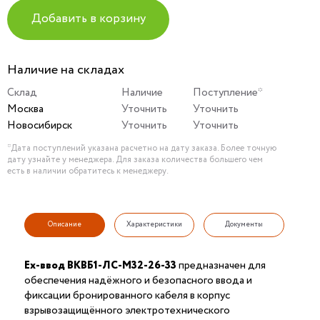
Добавить в корзину
Наличие на складах
Склад
Наличие
Поступление*
Москва
Уточнить
Уточнить
Новосибирск
Уточнить
Уточнить
*Дата поступлений указана расчетно на дату заказа. Более точную
дату узнайте у менеджера. Для заказа количества большего чем
есть в наличии обратитесь к менеджеру.
Описание
Характеристики
Документы
Ех-ввод ВКВБ1-ЛС-M32-26-33
предназначен для
обеспечения надёжного и безопасного ввода и
фиксации бронированного кабеля в корпус
взрывозащищённого электротехнического