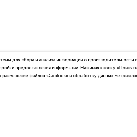
темы для сбора и анализа информации о производительности и
астройки предоставления информации. Нажимая кнопку «Принять
на размещение файлов «Cookies» и обработку данных метричес
Компания
Юридическая информация
О компании
Договор-оферты
Контакты
Политики конфиденциальности
Реквизиты
Согласие на информационную рассылку