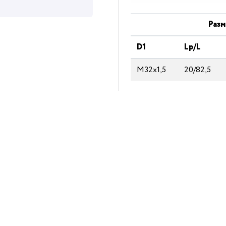
Разм
D1
Lp/L
М32х1,5
20/82,5