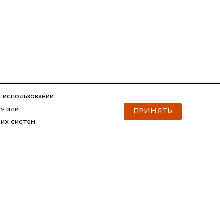
 использовании
» или
ПРИНЯТЬ
ких систем
Документы
Скачать документы
Прайс
Прайс
Каталог ГОФРОМАТИК
Каталог ГОФРОМАТИК
API для импорта товаров