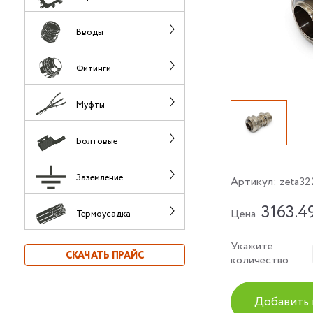
Вводы
Фитинги
Муфты
Болтовые
Заземление
Артикул:
zeta3
3163.4
Цена
Термоусадка
Укажите
СКАЧАТЬ ПРАЙС
количество
Добавить 