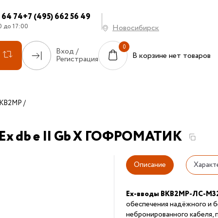
7 64 74
+7 (495) 662 56 49
0 до 17:00
Новосибирск
Вход /
В корзине нет товаров
Регистрация
КВ2МР
Ex db e II Gb X ГОФРОМАТИК
Описание
Характ
Ex-вводы ВКВ2МР-ЛС-М3
обеспечения надёжного и б
небронированного кабеля, 