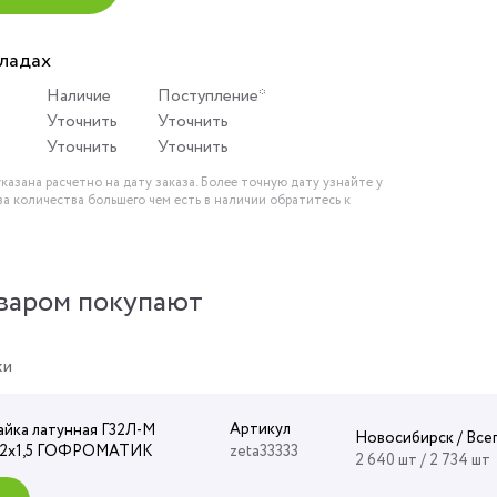
кладах
Наличие
Поступление*
Уточнить
Уточнить
Уточнить
Уточнить
казана расчетно на дату заказа. Более точную дату узнайте у
за количества большего чем есть в наличии обратитесь к
варом покупают
ки
Артикул
айка латунная Г32Л-М
Новосибирск / Все
32х1,5 ГОФРОМАТИК
zeta33333
2 640 шт / 2 734 шт