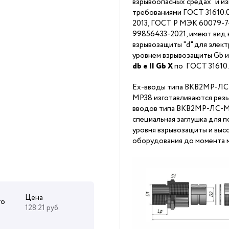
взрывоопасных средах" и из
требованиями ГОСТ 31610.0
2013, ГОСТ Р МЭК 60079-7-2
99856433-2021, имеют вид 
взрывозащиты "d" для элек
уровнем взрывозащиты Gb 
db
е II Gb X
по ГОСТ 31610
Ex-вводы типа ВКВ2МР-ЛС
МР38 изготавливаются резь
вводов типа ВКВ2МР-ЛС-М
специальная заглушка для
уровня взрывозащиты и выс
оборудования до момента м
Цена
го
128.21 руб.