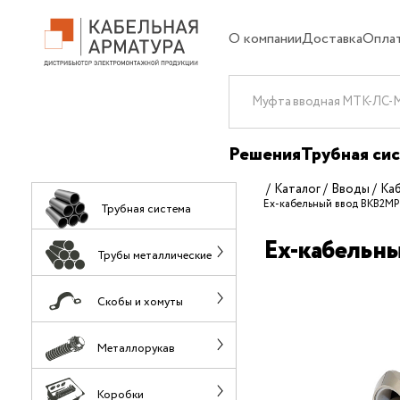
О компании
Доставка
Опла
Решения
Трубная си
Каталог
Вводы
Ка
Ех-кабельный ввод ВКВ2М
Трубная система
Ех-кабельн
Трубы металлические
Скобы и хомуты
Металлорукав
Коробки