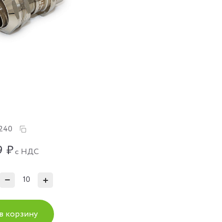
2240
9
₽
с НДС
в корзину