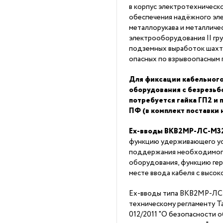
в корпус электротехническо
обеспечения надёжного эл
металлорукава и металличе
электрооборудования II гру
подземных выработок шахт 
опасных по взрывоопасным 
Для фиксации кабельного
оборудования с безрезь
потребуется гайка ГП2 и
ПФ (в комплект поставки 
Ex-вводы ВКВ2МР-ЛС-М3
функцию удерживающего ус
поддержания необходимог
оборудования, функцию ге
месте ввода кабеля с высо
Ex-вводы типа ВКВ2МР-ЛС
техническому регламенту 
012/2011 "О безопасности 