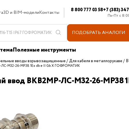
8 800 777 03 58
+7 (383) 34
та
3D и BIM-модели
Контакты
Пн-Пт с 8:0
ПОДОБРАТЬ
АНАЛОГИ
стема
Полезные инструменты
бельные вводы взрывозащищенные
Для кабеля в металлорукаве
В
Р-ЛС-М32-26-МР38 1Ex db e II Gb X ГОФРОМАТИК
ый ввод ВКВ2МР-ЛС-М32-26-МР38 1