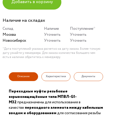
Добавить в корзину
Наличие на складах
Склад
Наличие
Поступление*
Москва
Уточнить
Уточнить
Новосибирск
Уточнить
Уточнить
*Дата поступлений указана расчетно на дату заказа. Более точную
дату узнайте у менеджера. Для заказа количества большего чем
есть в наличии обратитесь к менеджеру.
Описание
Характеристики
Документы
Переходные муфты резьбовые
взрывозащищённые типа МПВЛ-G1-
М32
предназначены для использования в
качестве
переходного элемента между кабельным
вводом и оборудованием
для согласования резьбы