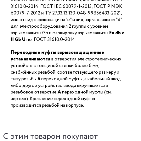
31610.0-2014, ГОСТ IEC 60079-1-2013, ГОСТ Р МЭК
60079-7-2012 и ТУ 27.33.13.130-048-99856433-2021,
имеют вид взрывозащиты "е" и вид взрывозащиты "d"
для электрооборудования 2 группы с уровнем
взрывозащиты Gb и маркировку взрывозащиты
Ех db е
II Gb U
по ГОСТ 31610.0-2014
Переходные муфты взрывозащищенные
устанавливаются
в отверстия электротехнических
устройств с толщиной стенки более 6 мм,
снабжённых резьбой, соответствующего размеру и
типу резьбы
Б
переходной муфты, а кабельный ввод
либо другое устройство ввода вкручивается в
резьбовое отверстие
А
переходной муфты (см.
чертеж). Крепление переходной муфты
производится резьбой на корпусе.
C этим товаром покупают