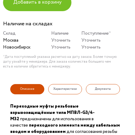
Добавить в корзину
Наличие на складах
Склад
Наличие
Поступление*
Москва
Уточнить
Уточнить
Новосибирск
Уточнить
Уточнить
*Дата поступлений указана расчетно на дату заказа. Более точную
дату узнайте у менеджера. Для заказа количества большего чем
есть в наличии обратитесь к менеджеру.
Описание
Характеристики
Документы
Переходные муфты резьбовые
взрывозащищённые типа МПВЛ-G3/4-
М32
предназначены для использования в
качестве
переходного элемента между кабельным
вводом и оборудованием
для согласования резьбы