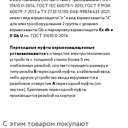
31610.0-2014, ГОСТ IEC 60079-1-2013, ГОСТ Р МЭК
60079-7-2012 и ТУ 27.33.13.130-048-99856433-2021,
имеют вид взрывозащиты "е" и вид взрывозащиты "d"
для электрооборудования 2 группы с уровнем
взрывозащиты Gb и маркировку взрывозащиты
Ех db е
II Gb U
по ГОСТ 31610.0-2014
Переходные муфты взрывозащищенные
устанавливаются
в отверстия электротехнических
устройств с толщиной стенки более 6 мм,
снабжённых резьбой, соответствующего размеру и
типу резьбы
Б
переходной муфты, а кабельный ввод
либо другое устройство ввода вкручивается в
резьбовое отверстие
А
переходной муфты (см.
чертеж). Крепление переходной муфты
производится резьбой на корпусе.
C этим товаром покупают