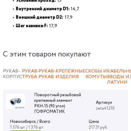
Условный проход:
15
Внутренний диаметр D1:
14,7
Внешний диаметр D2:
17,9
Шаг навивки F:
17,9
C этим товаром покупают
РУКАВ-
РУКАВ-
РУКАВ-
КРЕПЁЖНЫЕ
СКОБЫ И
КАБЕЛЬН
КОРПУС
ТРУБА
РУКАВ
ИЗДЕЛИЯ
ХОМУТЫ
ВВОДЫ И
ЛАТУНИ
Поворотный резьбовой
крепежный элемент
Артикул
РКН-15 (90 угол)
zeta41210
ГОФРОМАТИК
Новосибирск / Всего
Цена
1 376 шт / 1 376 шт
217.31 руб.