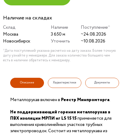
Наличие на складах
Склад
Наличие
Поступление*
Москва
3 650 м
~24.08.2026
Новосибирск
Уточнить
~10.08.2026
*Дата поступлений указана расчетно на дату заказа. Более точную
дату узнайте у менеджера. Для заказа количества большего чем
есть в наличии обратитесь к менеджеру.
Описание
Характеристики
Документы
Металлорукав включен в
Реестр Минпромторга
.
Не поддерживающий горения
металлорукав в
ПВХ изоляции
МРПИ нг LS 15 15
применяется для
выполнения криволинейных участков трубных
электропроводок. Состоит из металлорукава из