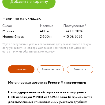
Добавить в корзину
Наличие на складах
Склад
Наличие
Поступление*
Москва
400 м
~24.08.2026
Новосибирск
2 600 м
~10.08.2026
*Дата поступлений указана расчетно на дату заказа. Более точную
дату узнайте у менеджера. Для заказа количества большего чем
есть в наличии обратитесь к менеджеру.
Описание
Характеристики
Документы
Металлорукав включен в
Реестр Минпромторга
.
Не поддерживающий горения
металлорукав в
ПВХ изоляции
МРПИ нг 16 Морозка 16
применяется
для выполнения криволинейных участков трубных