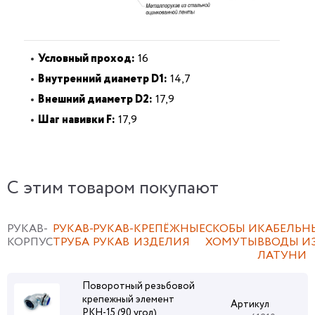
Условный проход:
16
Внутренний диаметр D1:
14,7
Внешний диаметр D2:
17,9
Шаг навивки F:
17,9
C этим товаром покупают
РУКАВ-
РУКАВ-
РУКАВ-
КРЕПЁЖНЫЕ
СКОБЫ И
КАБЕЛЬН
КОРПУС
ТРУБА
РУКАВ
ИЗДЕЛИЯ
ХОМУТЫ
ВВОДЫ И
ЛАТУНИ
Поворотный резьбовой
крепежный элемент
Артикул
РКН-15 (90 угол)