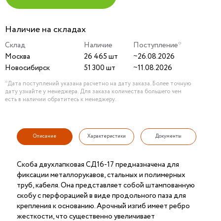
Наличие на складах
Склад
Наличие
Поступление*
Москва
26 465 шт
~26.08.2026
Новосибирск
51 300 шт
~11.08.2026
*Дата поступлений указана расчетно на дату заказа. Более точную
дату узнайте у менеджера. Для заказа количества большего чем
есть в наличии обратитесь к менеджеру.
Описание
Характеристики
Документы
Скоба двухлапковая СД16-17 предназначена для
фиксации металлорукавов, стальных и полимерных
труб, кабеля. Она представляет собой штампованную
скобу с перфорацией в виде продольного паза для
крепления к основанию. Арочный изгиб имеет ребро
жесткости, что существенно увеличивает