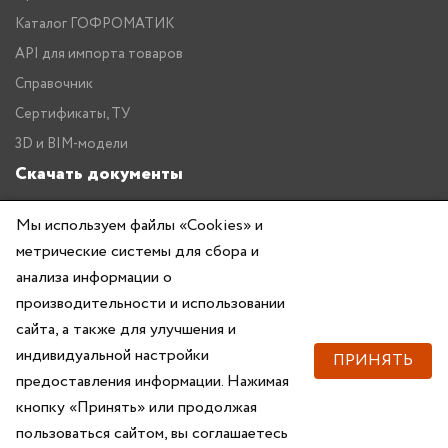
Каталог ГОФРОМАТИК
API для импорта товаров
Справочник
Сертификаты, ТУ
3D и BIM-модели
Скачать документы
Прайс
Мы используем файлы «Cookies» и
Каталог ГОФРОМАТИК
метрические системы для сбора и
анализа информации о
производительности и использовании
сайта, а также для улучшения и
индивидуальной настройки
ПРИНЯТЬ
предоставления информации. Нажимая
Copyright © 2026 — ZKABEL.RU Все права защищены
кнопку «Принять» или продолжая
пользоваться сайтом, вы соглашаетесь