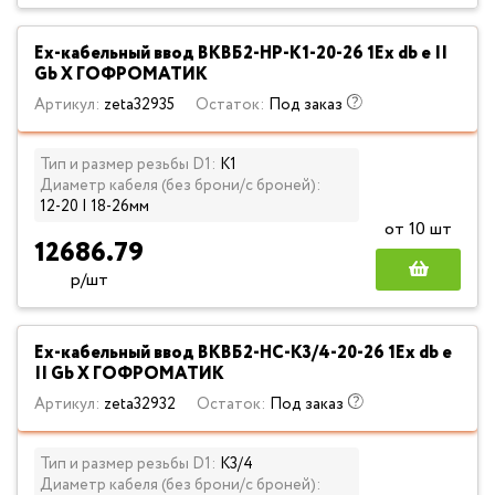
Ех-кабельный ввод ВКВБ2-НР-К1-20-26 1Ex db e II
Gb X ГОФРОМАТИК
Артикул:
zeta32935
Остаток:
Под заказ
Тип и размер резьбы D1:
К1
Диаметр кабеля (без брони/с броней):
12-20 | 18-26мм
от 10 шт
12686.79
р/шт
Ех-кабельный ввод ВКВБ2-НС-К3/4-20-26 1Ex db e
II Gb X ГОФРОМАТИК
Артикул:
zeta32932
Остаток:
Под заказ
Тип и размер резьбы D1:
К3/4
Диаметр кабеля (без брони/с броней):