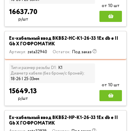
от 10 шт
16637.70
р/шт
Ех-кабельный ввод ВКВБ2-НС-К1-26-33 1Ex db e II
Gb X ГОФРОМАТИК
Артикул:
zeta32940
Остаток:
Под заказ
Тип и размер резьбы D1:
К1
Диаметр кабеля (без брони/с броней):
18-26 | 25-33мм
от 10 шт
15649.13
р/шт
Ех-кабельный ввод ВКВБ2-НР-К1-26-33 1Ex db e II
Gb X ГОФРОМАТИК