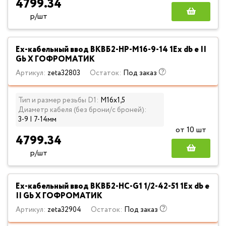
4799.34
р/шт
Ех-кабельный ввод ВКВБ2-НР-M16-9-14 1Ex db e II
Gb X ГОФРОМАТИК
Артикул:
zeta32803
Остаток:
Под заказ
Тип и размер резьбы D1:
М16х1,5
Диаметр кабеля (без брони/с броней):
3-9 | 7-14мм
от 10 шт
4799.34
р/шт
Ех-кабельный ввод ВКВБ2-НС-G1 1/2-42-51 1Ex db e
II Gb X ГОФРОМАТИК
Артикул:
zeta32904
Остаток:
Под заказ