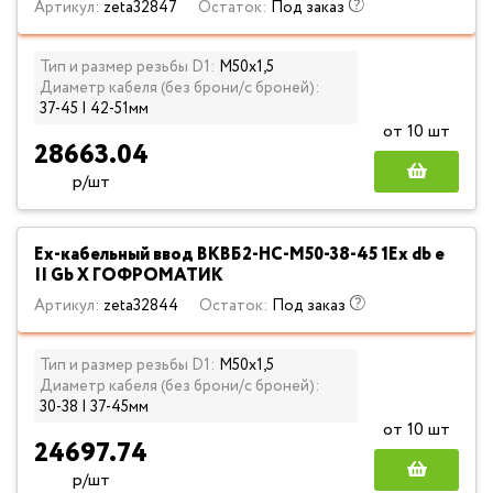
Артикул:
zeta32847
Остаток:
Под заказ
Тип и размер резьбы D1:
М50х1,5
Диаметр кабеля (без брони/с броней):
37-45 | 42-51мм
от 10 шт
28663.04
р/шт
Ех-кабельный ввод ВКВБ2-НС-M50-38-45 1Ex db e
II Gb X ГОФРОМАТИК
Артикул:
zeta32844
Остаток:
Под заказ
Тип и размер резьбы D1:
М50х1,5
Диаметр кабеля (без брони/с броней):
30-38 | 37-45мм
от 10 шт
24697.74
р/шт