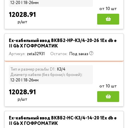
12-20 | 18-26мм
от 10 шт
12028.91
р/шт
Ех-кабельный ввод ВКВБ2-НР-К3/4-20-26 1Ex db e
II Gb X ГОФРОМАТИК
Артикул:
zeta32931
Остаток:
Под заказ
Тип и размер резьбы D1:
К3/4
Диаметр кабеля (без брони/с броней):
12-20 | 18-26мм
от 10 шт
12028.91
р/шт
Ех-кабельный ввод ВКВБ2-НС-К3/4-14-20 1Ex db e
II Gb X ГОФРОМАТИК