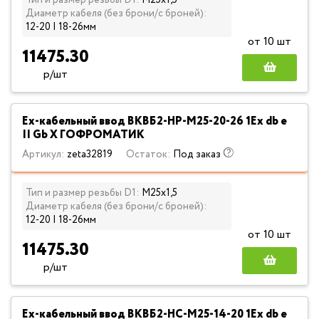
Тип и размер резьбы D1:
М25х1,5
Диаметр кабеля (без брони/с броней):
12-20 | 18-26мм
от 10 шт
11475.30
р/шт
Ех-кабельный ввод ВКВБ2-НР-M25-20-26 1Ex db e
II Gb X ГОФРОМАТИК
Артикул:
zeta32819
Остаток:
Под заказ
Тип и размер резьбы D1:
М25х1,5
Диаметр кабеля (без брони/с броней):
12-20 | 18-26мм
от 10 шт
11475.30
р/шт
Ех-кабельный ввод ВКВБ2-НС-M25-14-20 1Ex db e