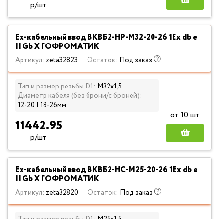
р/шт
Ех-кабельный ввод ВКВБ2-НР-M32-20-26 1Ex db e
II Gb X ГОФРОМАТИК
Артикул:
zeta32823
Остаток:
Под заказ
Тип и размер резьбы D1:
М32х1,5
Диаметр кабеля (без брони/с броней):
12-20 | 18-26мм
от 10 шт
11442.95
р/шт
Ех-кабельный ввод ВКВБ2-НС-M25-20-26 1Ex db e
II Gb X ГОФРОМАТИК
Артикул:
zeta32820
Остаток:
Под заказ