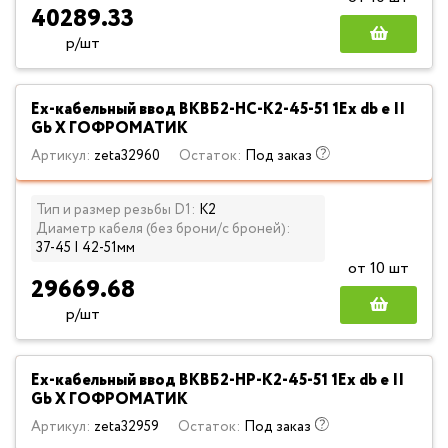
40289.33
р/шт
Ех-кабельный ввод ВКВБ2-НС-К2-45-51 1Ex db e II
Gb X ГОФРОМАТИК
Артикул:
zeta32960
Остаток:
Под заказ
Тип и размер резьбы D1:
К2
Диаметр кабеля (без брони/с броней):
37-45 | 42-51мм
от 10 шт
29669.68
р/шт
Ех-кабельный ввод ВКВБ2-НР-К2-45-51 1Ex db e II
Gb X ГОФРОМАТИК
Артикул:
zeta32959
Остаток:
Под заказ