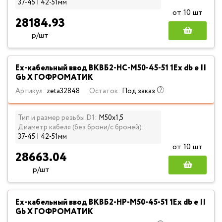
37-45 | 42-51мм
от 10 шт
28184.93
р/шт
Ех-кабельный ввод ВКВБ2-НС-M50-45-51 1Ex db e II
Gb X ГОФРОМАТИК
Артикул:
zeta32848
Остаток:
Под заказ
Тип и размер резьбы D1:
М50х1,5
Диаметр кабеля (без брони/с броней):
37-45 | 42-51мм
от 10 шт
28663.04
р/шт
Ех-кабельный ввод ВКВБ2-НР-M50-45-51 1Ex db e II
Gb X ГОФРОМАТИК