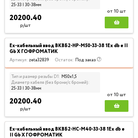
25-33 | 30-38мм
от 10 шт
20200.40
р/шт
Ех-кабельный ввод ВКВБ2-НР-M50-33-38 1Ex db e II
Gb X ГОФРОМАТИК
Артикул:
zeta32839
Остаток:
Под заказ
Тип и размер резьбы D1:
М50х1,5
Диаметр кабеля (без брони/с броней):
25-33 | 30-38мм
от 10 шт
20200.40
р/шт
Ех-кабельный ввод ВКВБ2-НС-M40-33-38 1Ex db e
II Gb X ГОФРОМАТИК