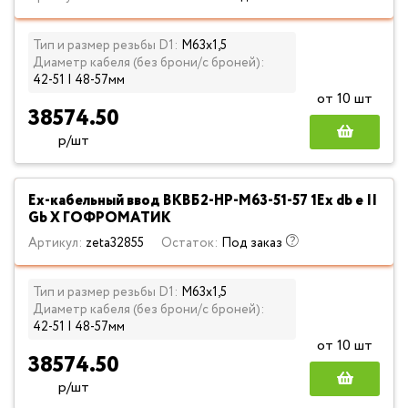
Тип и размер резьбы D1:
М63х1,5
Диаметр кабеля (без брони/с броней):
42-51 | 48-57мм
от 10 шт
38574.50
р/шт
Ех-кабельный ввод ВКВБ2-НР-M63-51-57 1Ex db e II
Gb X ГОФРОМАТИК
Артикул:
zeta32855
Остаток:
Под заказ
Тип и размер резьбы D1:
М63х1,5
Диаметр кабеля (без брони/с броней):
42-51 | 48-57мм
от 10 шт
38574.50
р/шт