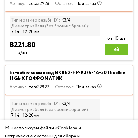
Артикул:
zeta32928
Остаток:
Под заказ
Тип и размер резьбы D1:
К3/4
Диаметр кабеля (без брони/с броней):
7-14 | 12-20мм
от 10 шт
8221.80
р/шт
Ех-кабельный ввод ВКВБ2-НР-К3/4-14-20 1Ex db e
II Gb X ГОФРОМАТИК
Артикул:
zeta32927
Остаток:
Под заказ
Тип и размер резьбы D1:
К3/4
Диаметр кабеля (без брони/с броней):
7-14 | 12-20мм
от 10 шт
8221.80
Мы используем файлы «Cookies» и
метрические системы для сбора и
р/шт