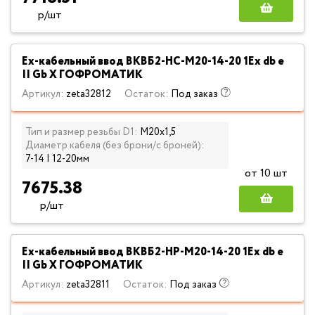
р/шт
Ех-кабельный ввод ВКВБ2-НС-M20-14-20 1Ex db e
II Gb X ГОФРОМАТИК
Артикул:
zeta32812
Остаток:
Под заказ
Тип и размер резьбы D1:
М20х1,5
Диаметр кабеля (без брони/с броней):
7-14 | 12-20мм
от 10 шт
7675.38
р/шт
Ех-кабельный ввод ВКВБ2-НР-M20-14-20 1Ex db e
II Gb X ГОФРОМАТИК
Артикул:
zeta32811
Остаток:
Под заказ