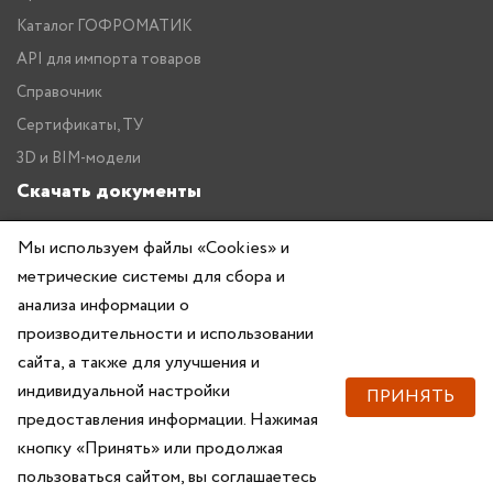
Каталог ГОФРОМАТИК
API для импорта товаров
Справочник
Сертификаты, ТУ
3D и BIM-модели
Скачать документы
Прайс
Мы используем файлы «Cookies» и
Каталог ГОФРОМАТИК
метрические системы для сбора и
анализа информации о
производительности и использовании
сайта, а также для улучшения и
индивидуальной настройки
ПРИНЯТЬ
предоставления информации. Нажимая
Copyright © 2026 — ZKABEL.RU Все права защищены
кнопку «Принять» или продолжая
пользоваться сайтом, вы соглашаетесь